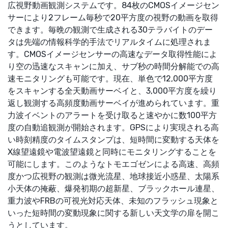
広視野動画観測システムです。84枚のCMOSイメージセン
サーにより2フレーム毎秒で20平方度の視野の動画を取得
できます。毎晩の観測で生成される30テラバイトのデー
タは先端の情報科学的手法でリアルタイムに処理されま
す。CMOSイメージセンサーの高速なデータ取得性能によ
り空の迅速なスキャンに加え、サブ秒の時間分解能での高
速モニタリングも可能です。現在、単色で12,000平方度
をスキャンする全天動画サーベイと、3,000平方度を繰り
返し観測する高頻度動画サーベイが進められています。重
力波イベントのアラートを受け取ると速やかに数100平方
度の自動追観測が開始されます。GPSにより実現される高
い時刻精度のタイムスタンプは、短時間に変動する天体を
X線望遠鏡や電波望遠鏡と同時にモニタリングすることを
可能にします。このようなトモエゴゼンによる高速、高頻
度かつ広視野の観測は微光流星、地球接近小惑星、太陽系
小天体の掩蔽、爆発初期の超新星、ブラックホール連星、
重力波や
FRB
の可視光対応天体、未知のフラッシュ現象と
いった短時間の変動現象に関する新しい天文学の扉を開こ
うとしています。