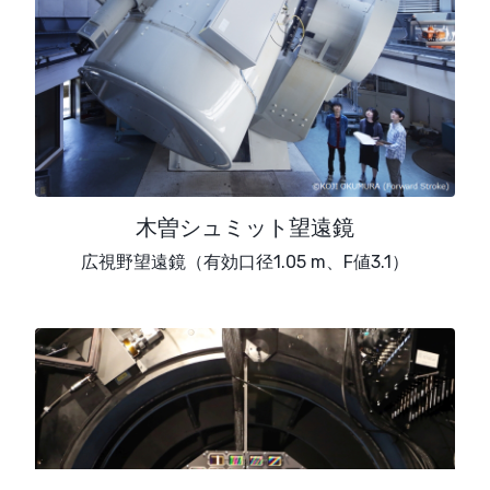
木曽シュミット望遠鏡
広視野望遠鏡（有効口径1.05 m、F値3.1）